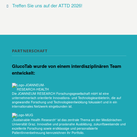
Treffen Sie uns auf der ATTD 2026!
PARTNERSCHAFT
GlucoTab wurde von einem interdisziplinären Team
entwickelt:
Die JOANNEUM RESEARCH Forschungsgesellschaft mbH ist eine
unternehmerisch orientierte Innovations- und Technologieanbieterin, die auf
angewandte Forschung und Technologieentwicklung fokussiert und in ein
internationales Netzwerk eingebunden ist.
„Sustainable Health Research“ ist das zentrale Thema an der Medizinischen
Universität Graz. Innovative und praxisnahe Ausbildung, zukunftsweisende und
exzellente Forschung sowie erstklassige und personalisierte
PatientInnenbetreuung kennzeichnen ihr Portfolio.