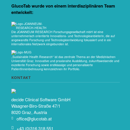
GlucoTab wurde von einem interdisziplinären Team
entwickelt:
Die JOANNEUM RESEARCH Forschungsgesellschaft mbH ist eine
unternehmerisch orientierte Innovations- und Technologieanbieterin, die auf
angewandte Forschung und Technologieentwicklung fokussiert und in ein
internationales Netzwerk eingebunden ist.
„Sustainable Health Research“ ist das zentrale Thema an der Medizinischen
Universität Graz. Innovative und praxisnahe Ausbildung, zukunftsweisende und
exzellente Forschung sowie erstklassige und personalisierte
PatientInnenbetreuung kennzeichnen ihr Portfolio.
KONTAKT
decide Clinical Software GmbH
Waagner-Biro-Straße 47/1
8020 Graz, Austria
office@glucotab.at
+43 (0)316 318 551