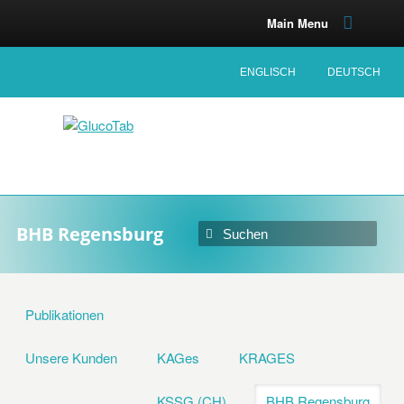
Main Menu
ENGLISCH
DEUTSCH
BHB Regensburg
Publikationen
Unsere Kunden
KAGes
KRAGES
KSSG (CH)
BHB Regensburg