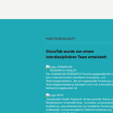
PARTNERSCHAFT
GlucoTab wurde von einem
interdisziplinären Team entwickelt:
Die JOANNEUM RESEARCH Forschungsgesellschaft mb
eine unternehmerisch orientierte Innovations- und
Technologieanbieterin, die auf angewandte Forschung 
Technologieentwicklung fokussiert und in ein internationa
Netzwerk eingebunden ist.
„Sustainable Health Research“ ist das zentrale Thema a
Medizinischen Universität Graz. Innovative und praxisna
Ausbildung, zukunftsweisende und exzellente Forschung
erstklassige und personalisierte PatientInnenbetreuung