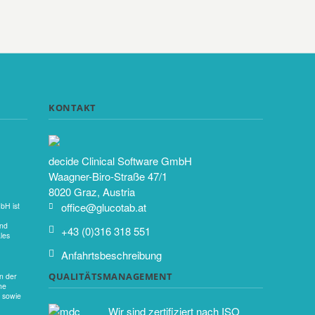
KONTAKT
decide Clinical Software GmbH
Waagner-Biro-Straße 47/1
8020 Graz, Austria
office@glucotab.at
H ist
und
+43 (0)316 318 551
les
Anfahrtsbeschreibung
QUALITÄTSMANAGEMENT
n der
he
 sowie
Wir sind zertifiziert nach ISO