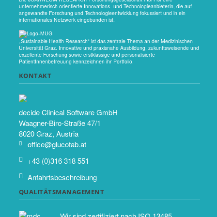
unternehmerisch orientierte Innovations- und Technologieanbieterin, die auf
angewandte Forschung und Technologieentwicklung fokussiert und in ein
internationales Netzwerk eingebunden ist.
„Sustainable Health Research“ ist das zentrale Thema an der Medizinischen
Universität Graz. Innovative und praxisnahe Ausbildung, zukunftsweisende und
exzellente Forschung sowie erstklassige und personalisierte
PatientInnenbetreuung kennzeichnen ihr Portfolio.
KONTAKT
decide Clinical Software GmbH
Waagner-Biro-Straße 47/1
8020 Graz, Austria
office@glucotab.at
+43 (0)316 318 551
Anfahrtsbeschreibung
QUALITÄTSMANAGEMENT
Wir sind zertifiziert nach ISO 13485.