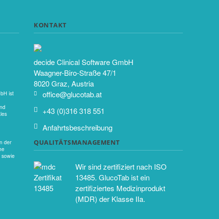
KONTAKT
decide Clinical Software GmbH
Waagner-Biro-Straße 47/1
8020 Graz, Austria
office@glucotab.at
H ist
und
+43 (0)316 318 551
les
Anfahrtsbeschreibung
QUALITÄTSMANAGEMENT
n der
he
 sowie
Wir sind zertifiziert nach ISO
13485. GlucoTab ist ein
zertifiziertes Medizinprodukt
(MDR) der Klasse IIa.