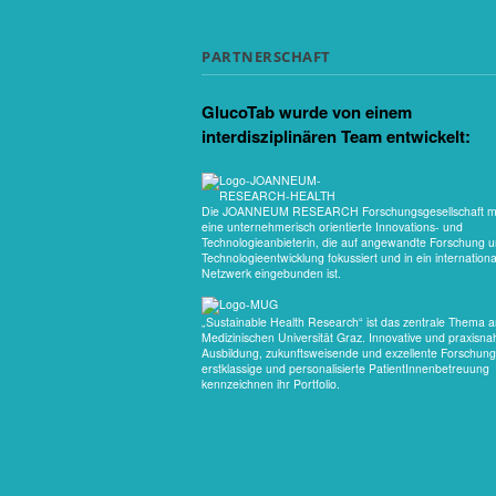
PARTNERSCHAFT
GlucoTab wurde von einem
interdisziplinären Team entwickelt:
Die JOANNEUM RESEARCH Forschungsgesellschaft mb
eine unternehmerisch orientierte Innovations- und
Technologieanbieterin, die auf angewandte Forschung 
Technologieentwicklung fokussiert und in ein internationa
Netzwerk eingebunden ist.
„Sustainable Health Research“ ist das zentrale Thema a
Medizinischen Universität Graz. Innovative und praxisna
Ausbildung, zukunftsweisende und exzellente Forschung
erstklassige und personalisierte PatientInnenbetreuung
kennzeichnen ihr Portfolio.