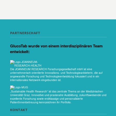
PARTNERSCHAFT
GlucoTab wurde von einem interdisziplinären Team
entwickelt:
Die JOANNEUM RESEARCH Forschungsgesellschaft mbH ist eine
unternehmerisch orientierte Innovations- und Technologieanbieterin, die auf
angewandte Forschung und Technologieentwicklung fokussiert und in ein
internationales Netzwerk eingebunden ist.
„Sustainable Health Research“ ist das zentrale Thema an der Medizinischen
Universität Graz. Innovative und praxisnahe Ausbildung, zukunftsweisende und
exzellente Forschung sowie erstklassige und personalisierte
PatientInnenbetreuung kennzeichnen ihr Portfolio.
KONTAKT